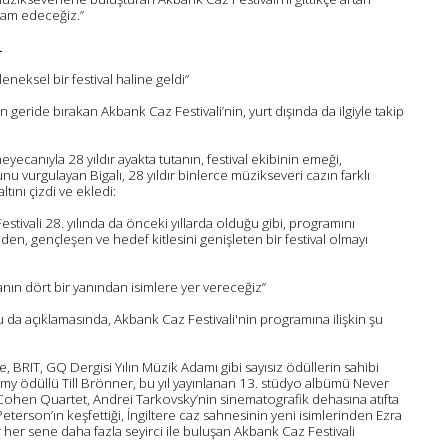
evam edeceğiz.”
L
leneksel bir festival haline geldi”
geride bırakan Akbank Caz Festivali’nin, yurt dışında da ilgiyle takip
heyecanıyla 28 yıldır ayakta tutanın, festival ekibinin emeği,
nu vurgulayan Bigalı, 28 yıldır binlerce müzikseveri cazın farklı
ını çizdi ve ekledi:
stivali 28. yılında da önceki yıllarda olduğu gibi, programını
den, gençleşen ve hedef kitlesini genişleten bir festival olmayı
nın dört bir yanından isimlere yer vereceğiz”
da açıklamasında, Akbank Caz Festivali'nin programına ilişkin şu
 BRIT, GQ Dergisi Yılın Müzik Adamı gibi sayısız ödüllerin sahibi
my ödüllü Till Brönner, bu yıl yayınlanan 13. stüdyo albümü Never
i Cohen Quartet, Andrei Tarkovsky’nin sinematografik dehasına atıfta
Peterson’ın keşfettiği, İngiltere caz sahnesinin yeni isimlerinden Ezra
 her sene daha fazla seyirci ile buluşan Akbank Caz Festivali