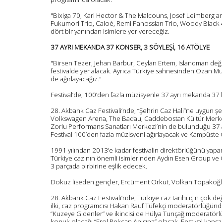
"Bixiga 70, Karl Hector & The Malcouns, Josef Leimberg a
Fukumori Trio, Caloé, Remi Panossian Trio, Woody Black 4
dört bir yanından isimlere yer vereceğiz.
37 AYRI MEKANDA 37 KONSER, 3 SÖYLEŞİ, 16 ATÖLYE
"Birsen Tezer, Jehan Barbur, Ceylan Ertem, Islandman değer
festivalde yer alacak. Ayrıca Türkiye sahnesinden Ozan Mus
de ağırlayacağız."
Festival’de; 100’den fazla müzisyenle 37 ayrı mekanda 37 k
28. Akbank Caz Festivali’nde, “Şehrin Caz Hali”ne uygun 
Volkswagen Arena, The Badau, Caddebostan Kültür Merkez
Zorlu Performans Sanatları Merkezi’nin de bulunduğu 37 ay
Festival 100’den fazla müzisyeni ağırlayacak ve Kampüste Ca
1991 yılından 2013’e kadar festivalin direktörlüğünü yap
Türkiye cazının önemli isimlerinden Aydın Esen Group ve 
3 parçada birbirine eşlik edecek.
Dokuz liseden gençler, Ercüment Orkut, Volkan Topakoğlu 
28. Akbank Caz Festivali’nde, Türkiye caz tarihi için çok değe
ilki, caz programcısı Hakan Rauf Tüfekçi moderatörlüğün
“Kuzeye Gidenler” ve ikincisi de Hülya Tunçağ moderatörl
konuk olacağı “Erol Pekcan Anısına” olacak. Festival kapsam