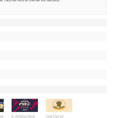
ra
6. Antalya Akra
Urla Caz ve