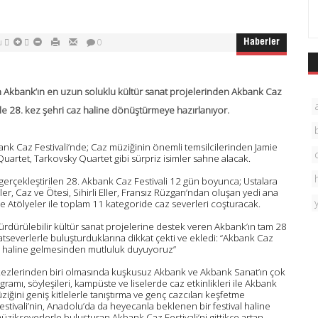
tu
0
Haberler
n Akbank’ın en uzun soluklu kültür sanat projelerinden Akbank Caz
 ile 28. kez şehri caz haline dönüştürmeye hazırlanıyor.
ank Caz Festivali’nde; Caz müziğinin önemli temsilcilerinden Jamie
uartet, Tarkovsky Quartet gibi sürpriz isimler sahne alacak.
 gerçekleştirilen 28. Akbank Caz Festivali 12 gün boyunca; Ustalara
ler, Caz ve Ötesi, Sihirli Eller, Fransız Rüzgarı’ndan oluşan yedi ana
 Atölyeler ile toplam 11 kategoride caz severleri coşturacak.
dürülebilir kültür sanat projelerine destek veren Akbank’ın tam 28
natseverlerle buluşturduklarına dikkat çekti ve ekledi: “Akbank Caz
al haline gelmesinden mutluluk duyuyoruz”
rkezlerinden biri olmasında kuşkusuz Akbank ve Akbank Sanat’ın çok
gramı, söyleşileri, kampüste ve liselerde caz etkinlikleri ile Akbank
ğini geniş kitlelerle tanıştırma ve genç cazcıları keşfetme
stivali’nin, Anadolu’da da heyecanla beklenen bir festival haline
zikseverlerle buluşturan Akbank Caz Festivali’ni gittikçe artan