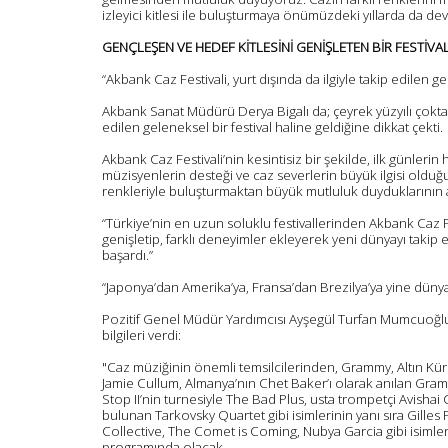
izleyici kitlesi ile buluşturmaya önümüzdeki yıllarda da d
GENÇLEŞEN VE HEDEF KİTLESİNİ GENİŞLETEN BİR FESTİVA
“Akbank Caz Festivali, yurt dışında da ilgiyle takip edilen ge
Akbank Sanat Müdürü Derya Bigalı da; çeyrek yüzyılı çoktan 
edilen geleneksel bir festival haline geldiğine dikkat çekti.
Akbank Caz Festivali’nin kesintisiz bir şekilde, ilk günlerin 
müzisyenlerin desteği ve caz severlerin büyük ilgisi olduğu
renkleriyle buluşturmaktan büyük mutluluk duyduklarının alt
“Türkiye’nin en uzun soluklu festivallerinden Akbank Caz Fe
genişletip, farklı deneyimler ekleyerek yeni dünyayı takip e
başardı.”
“Japonya’dan Amerika’ya, Fransa’dan Brezilya’ya yine dünya
Pozitif Genel Müdür Yardımcısı Ayşegül Turfan Mumcuoğlu 
bilgileri verdi:
"Caz müziğinin önemli temsilcilerinden, Grammy, Altın Küre,
Jamie Cullum, Almanya’nın Chet Baker’ı olarak anılan Gram
Stop II’nin turnesiyle The Bad Plus, usta trompetçi Avisha
bulunan Tarkovsky Quartet gibi isimlerinin yanı sıra Gilles 
Collective, The Comet is Coming, Nubya Garcia gibi isimler
programında olacak.