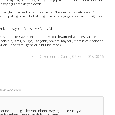
 bir söyleşi gerçekleştirilecek.
macıyla bu yıl yedincisi düzenlenen “Liselerde Caz Atölyeleri”
 Topakoğlu ve Ediz Hafızoğlu ile bir araya gelerek caz müziğini ve
 Ankara, Kayseri, Mersin ve Adana’da
elen “Kampüste Caz” konserleri bu yıl da devam ediyor. Festivalin en
nakkale, İzmir, Muğla, Eskişehir, Ankara, Kayseri, Mersin ve Adana’da
ar’ı üniversiteli gençlerle buluşturacak.
Son Düzenlenme Cuma, 07 Eylül 2018 08:16
tival
bodrum
zerine olan ilgisi kazanımlarını paylaşma arzusuyla
zılar hazırlamasına olanak kılmaktadır.