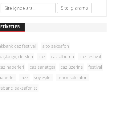
ETIKETLER
akbank caz festivali
alto saksafon
başlangıç dersleri
caz
caz albümü
caz festival
caz haberleri
caz sanatçısı
caz üzerine
festival
haberler
jazz
söyleşiler
tenor saksafon
yabancı saksafonist