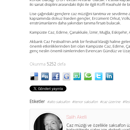
iki sanat disiplini arasındaki ilişki ile ilgili Koffi Kwahulé ile
Lise çağındaki gençlere caz müziğini tanıtma ve sevdirme a
kapsamında dokuz liseden gençler, Ercüment Orkut, Volkan
enstrümanlarını daha yakından tanıma fırsatı bulacak.
Kampüste Caz, Edirne, Çanakkale, İzmir, Muğla, Eskişehir,
Akbank Caz Festivali’nin artık bir festival klasiği haline g
önemli etkinliklerinden biri olan Kampüste Caz, Edirne, Ça
genç neslin önemli isimlerinden Evrencan Gündüz ve Uzaylıl
Okunma
5252
defa
Etiketler
alto saksafon
tenor saksafon
caz üzerine
fes
Salih Akelli
Caz müziği ve özellikle saksafon ü
birleştiğinde sizler için değerli ya