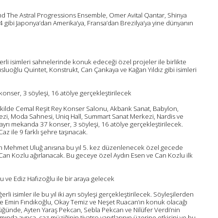
nd The Astral Progressions Ensemble, Omer Avital Qantar, Shinya
 gibi Japonya’dan Amerika’ya, Fransa’dan Brezilya’ya yine dünyanın
li isimleri sahnelerinde konuk edeceği özel projeler ile birlikte
luoğlu Quintet, Konstrukt, Can Çankaya ve Kağan Yıldız gibi isimleri
onser, 3 söyleşi, 16 atölye gerçekleştirilecek
şekilde Cemal Reşit Rey Konser Salonu, Akbank Sanat, Babylon,
i, Moda Sahnesi, Uniq Hall, Summart Sanat Merkezi, Nardis ve
rı mekanda 37 konser, 3 söyleşi, 16 atölye gerçekleştirilecek.
z ile 9 farklı şehre taşınacak.
an Mehmet Uluğ anısına bu yıl 5. kez düzenlenecek özel gecede
Can Kozlu ağırlanacak. Bu geceye özel Aydın Esen ve Can Kozlu ilk
ve Ediz Hafızoğlu ile bir araya gelecek
rli isimler ile bu yıl iki ayrı söyleşi gerçekleştirilecek. Söyleşilerden
de Emin Fındıkoğlu, Okay Temiz ve Neşet Ruacan’ın konuk olacağı
üğünde, Ayten Yaraş Pekcan, Sebla Pekcan ve Nilüfer Verdi’nin
ında ayrıca, caz müziğinin tiyatro yapıtlarının üzerine etkisini ve bu