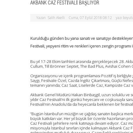
AKBANK CAZ FESTIVALI BAŞLIYOR
Yazan
Salih Akelli
Cuma, 07 Eylül 2018 08:12
yazı boyu
Kurulduğu günden bu yana sanatı ve sanatçıyı destekleye
Festivali, yepyeni ritim ve renkleri içeren zengin programı
Bu yıl 17-28 Ekim tarihleri arasında gerçekleşecek 28. Akb
Cullum, Till Brönner Septet, The Bad Plus, Avishai Cohen Q
Organizasyonu ve içerik programlaması Pozitif iş birliğiyle
Saygı, Festivale Özel, Cazda İngiliz Çıkartması, Güçlü Nefes
temanın yanında; Caz Saat, Liselerde Caz, Kampüste Caz ve
Akbank Genel Müdürü Hakan Binbaşgil, uzun soluklu ve sür
yıldır Caz Festivali’ni ilk günkü heyecanı ve coşkusuyla sa
Festivali’nin Anadolu’da da heyecanla beklenen bir festiv
“Bugün İstanbul’un müziğin ve çağdaş sanatın başlıca me
büyük katkıları var. Her yıl büyük bir özenle hazırlanan pro
Caz Festivali şehirlere renk katmaya devam ediyor. Caz müzi
misyonuyla İstanbul sınırları içinde kalmayan Akbank Caz Fe
gelmesinden mutluluk duyuyoruz. Cazın farklı renklerini mü