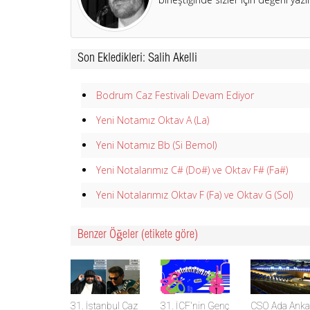
Son Ekledikleri: Salih Akelli
Bodrum Caz Festivali Devam Ediyor
Yeni Notamız Oktav A (La)
Yeni Notamız Bb (Si Bemol)
Yeni Notalarımız C# (Do#) ve Oktav F# (Fa#)
Yeni Notalarımız Oktav F (Fa) ve Oktav G (Sol)
Benzer Öğeler (etikete göre)
31. İstanbul Caz
31. İCF'nin Genç
CSO Ada Anka