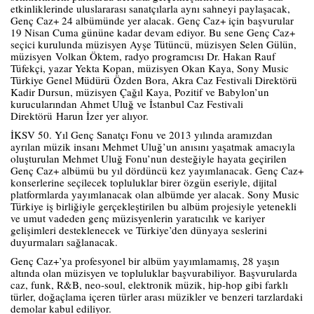
etkinliklerinde uluslararası sanatçılarla aynı sahneyi paylaşacak,
Genç Caz+ 24 albümünde yer alacak. Genç Caz+ için başvurular
19 Nisan Cuma gününe kadar devam ediyor. Bu sene Genç Caz+
seçici kurulunda müzisyen Ayşe Tütüncü, müzisyen Selen Gülün,
müzisyen Volkan Öktem, radyo programcısı Dr. Hakan Rauf
Tüfekçi, yazar Yekta Kopan, müzisyen Okan Kaya, Sony Music
Türkiye Genel Müdürü Özden Bora, Akra Caz Festivali Direktörü
Kadir Dursun, müzisyen Çağıl Kaya, Pozitif ve Babylon’un
kurucularından Ahmet Uluğ ve İstanbul Caz Festivali
Direktörü Harun İzer yer alıyor.
İKSV 50. Yıl Genç Sanatçı Fonu ve 2013 yılında aramızdan
ayrılan müzik insanı Mehmet Uluğ’un anısını yaşatmak amacıyla
oluşturulan Mehmet Uluğ Fonu’nun desteğiyle hayata geçirilen
Genç Caz+ albümü bu yıl dördüncü kez yayımlanacak. Genç Caz+
konserlerine seçilecek topluluklar birer özgün eseriyle, dijital
platformlarda yayımlanacak olan albümde yer alacak. Sony Music
Türkiye iş birliğiyle gerçekleştirilen bu albüm projesiyle yetenekli
ve umut vadeden genç müzisyenlerin yaratıcılık ve kariyer
gelişimleri desteklenecek ve Türkiye’den dünyaya seslerini
duyurmaları sağlanacak.
Genç Caz+’ya profesyonel bir albüm yayımlamamış, 28 yaşın
altında olan müzisyen ve topluluklar başvurabiliyor. Başvurularda
caz, funk, R&B, neo-soul, elektronik müzik, hip-hop gibi farklı
türler, doğaçlama içeren türler arası müzikler ve benzeri tarzlardaki
demolar kabul ediliyor.