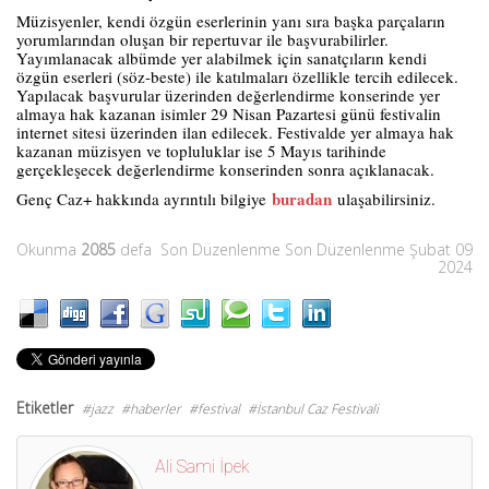
Müzisyenler, kendi özgün eserlerinin yanı sıra başka parçaların
yorumlarından oluşan bir repertuvar ile başvurabilirler.
Yayımlanacak albümde yer alabilmek için sanatçıların kendi
özgün eserleri (söz-beste) ile katılmaları özellikle tercih edilecek.
Yapılacak başvurular üzerinden değerlendirme konserinde yer
almaya hak kazanan isimler 29 Nisan Pazartesi günü festivalin
internet sitesi üzerinden ilan edilecek. Festivalde yer almaya hak
kazanan müzisyen ve topluluklar ise 5 Mayıs tarihinde
gerçekleşecek değerlendirme konserinden sonra açıklanacak.
buradan
Genç Caz+ hakkında ayrıntılı bilgiye
ulaşabilirsiniz.
Okunma
2085
defa
Son Düzenlenme Son Düzenlenme Şubat 09
2024
Etiketler
jazz
haberler
festival
İstanbul Caz Festivali
Ali Sami İpek