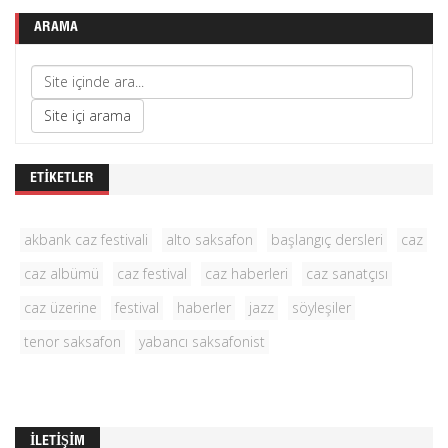
ARAMA
ETIKETLER
akbank caz festivali
alto saksafon
başlangıç dersleri
caz
caz albümü
caz festival
caz haberleri
caz sanatçısı
caz üzerine
festival
haberler
jazz
söyleşiler
tenor saksafon
yabancı saksafonist
İLETIŞIM