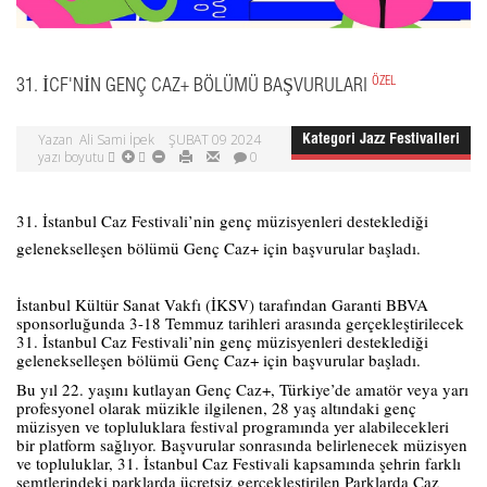
ÖZEL
31. İCF'NIN GENÇ CAZ+ BÖLÜMÜ BAŞVURULARI
Yazan
Ali Sami İpek
ŞUBAT 09 2024
Kategori
Jazz Festivalleri
yazı boyutu
0
31. İstanbul Caz Festivali’nin genç müzisyenleri desteklediği
gelenekselleşen bölümü Genç Caz+ için başvurular başladı.
İstanbul Kültür Sanat Vakfı (İKSV) tarafından Garanti BBVA
sponsorluğunda 3-18 Temmuz tarihleri arasında gerçekleştirilecek
31. İstanbul Caz Festivali’nin genç müzisyenleri desteklediği
gelenekselleşen bölümü Genç Caz+ için başvurular başladı.
Bu yıl 22. yaşını kutlayan Genç Caz+, Türkiye’de amatör veya yarı
profesyonel olarak müzikle ilgilenen, 28 yaş altındaki genç
müzisyen ve topluluklara festival programında yer alabilecekleri
bir platform sağlıyor. Başvurular sonrasında belirlenecek müzisyen
ve topluluklar, 31. İstanbul Caz Festivali kapsamında şehrin farklı
semtlerindeki parklarda ücretsiz gerçekleştirilen Parklarda Caz