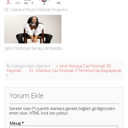
52. İstanbul Müzik Festivali Programı
Şahsi Sözleriyle Şenay Lambaoğlu
Bu kategoriden diğerleri:
« İzmir Avrupa Caz Festivali 30
Yaşında
31. İstanbul Caz Festivali 3 Temmuz'da Başlayacak
»
Yorum Ekle
Gerekli olan (*) işaretli alanlara gerekli bilgileri girdiğinizden
emin olun. HTML kod izni yoktur.
Mesaj *