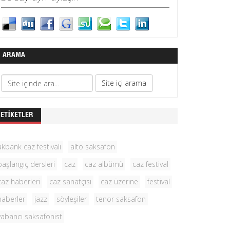
ARAMA
ETIKETLER
akbank caz festivali
alto saksafon
başlangıç dersleri
caz
caz albümü
caz festival
caz haberleri
caz sanatçısı
caz üzerine
festival
haberler
jazz
söyleşiler
tenor saksafon
yabancı saksafonist