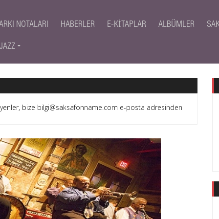
ARKI NOTALARI
HABERLER
E-KITAPLAR
ALBÜMLER
SA
JAZZ
teyenler, bize bilgi@saksafonname.com e-posta adresinden