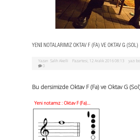
YENI NOTALARIMIZ OKTAV F (FA) VE OKTAV G (SOL)
Yazan
Salih Akelli
Pazartesi, 12 Aralık 2016 08:13
yazı b
0
Bu dersimizde Oktav F (Fa) ve Oktav G (Sol)
Yeni notamız : Oktav F (Fa)....