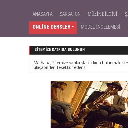
ANASAYFA
SAKSAFON
MÜZIK BILGISI
Ş
ONLINE DERSLER
MODEL İNCELEMESI
SITEMIZE KATKIDA BULUNUN
Merhaba, Sitemize yazılarıyla katkıda bulunmak is
ulaşabilirler. Teşekkür ederiz.