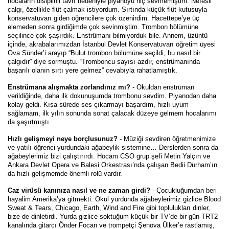
hocaların disiplinli tavrı nedeniyle piyanoyu hiç sevmemiştim. Nefesli
çalgı, özellikle flüt çalmak istiyordum. Sırtında küçük flüt kutusuyla
konservatuvarı giden öğrencilere çok özenirdim. Hacettepe’ye üç
elemeden sonra girdiğimde çok sevinmiştim. Trombon bölümüne
seçilince çok şaşırdık. Enstrümanı bilmiyorduk bile. Annem, üzüntü
içinde, akrabalarımızdan İstanbul Devlet Konservatuvarı öğretim üyesi
Ova Sünder’i arayıp “Bulut trombon bölümüne seçildi, bu nasıl bir
çalgıdır” diye sormuştu. “Tromboncu sayısı azdır, enstrümanında
başarılı olanın sırtı yere gelmez” cevabıyla rahatlamıştık.
Enstrümana alışmakta zorlandınız mı?
- Okuldan enstrüman
verildiğinde, daha ilk dokunuşumda trombonu sevdim. Piyanodan daha
kolay geldi. Kısa sürede ses çıkarmayı başardım, hızlı uyum
sağlamam, ilk yılın sonunda sonat çalacak düzeye gelmem hocalarımı
da şaşırtmıştı.
Hızlı gelişmeyi neye borçlusunuz?
- Müziği sevdiren öğretmenimize
ve yatılı öğrenci yurdundaki ağabeylik sistemine… Derslerden sonra da
ağabeylerimiz bizi çalıştırırdı. Hocam CSO grup şefi Metin Yalçın ve
Ankara Devlet Opera ve Balesi Orkestrası’nda çalışan Bedii Durham’ın
da hızlı gelişmemde önemli rolü vardır.
Caz virüsü kanınıza nasıl ve ne zaman girdi?
- Çocukluğumdan beri
hayalim Amerika’ya gitmekti. Okul yurdunda ağabeylerimiz gizlice Blood
Sweat & Tears, Chicago, Earth, Wind and Fire gibi toplulukları dinler,
bize de dinletirdi. Yurda gizlice soktuğum küçük bir TV’de bir gün TRT2
kanalında gitarcı Önder Focan ve trompetçi Şenova Ülker’e rastlamış,