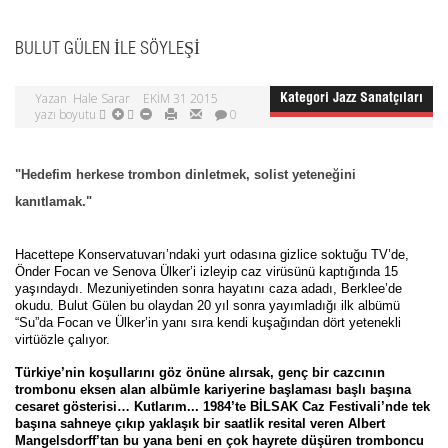
BULUT GÜLEN ILE SÖYLEŞI
Yazan
Hale Sarar
EKIM 31 2015
Kategori
Jazz Sanatçıları
yazı boyutu
0
"Hedefim herkese trombon dinletmek, solist yeteneğini
kanıtlamak."
Hacettepe Konservatuvarı’ndaki yurt odasına gizlice soktuğu TV’de,
Önder Focan ve Senova Ülker’i izleyip caz virüsünü kaptığında 15
yaşındaydı. Mezuniyetinden sonra hayatını caza adadı, Berklee’de
okudu. Bulut Gülen bu olaydan 20 yıl sonra yayımladığı ilk albümü
“Su”da Focan ve Ülker’in yanı sıra kendi kuşağından dört yetenekli
virtüözle çalıyor.
Türkiye’nin koşullarını göz önüne alırsak, genç bir cazcının
trombonu eksen alan albümle kariyerine başlaması başlı başına
cesaret gösterisi… Kutlarım... 1984’te BİLSAK Caz Festivali’nde tek
başına sahneye çıkıp yaklaşık bir saatlik resital veren Albert
Mangelsdorff’tan bu yana beni en çok hayrete düşüren tromboncu