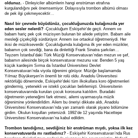
oldunuz.
- Dinleyiciler albümlerin hangi enstrüman etrafına
kurgulandığını pek önemsemiyor. Dolayısıyla trombon albümü olması
de pek ilgi çekmeyecektir…
Nasıl bir çevrede büyüdünüz, çocukluğunuzda kulağınızda yer
eden sesler nelerdi?
-Çocukluğum Eskişehir’de geçti. Annem ve
babam hariç pek çok müzisyen bulunan bir ailede yetiştim. Babam aile
mesleği çiçekçiliği sürdürüyor. Annem ise ortaokul öğretmeniydi. Her
ikisi de müzikseverdir. Çocukluğumda kulağıma ilk yer eden müzikler,
babamın çok sevdiği, bana da dinlettiği Frank Sinatra şarkıları…
Teyzem İstanbul’daki Türk Müziği Konservatuvarı’ndan mezun ve şef,
babamın ailesinde birçok konservatuvar mezunu var. Benden 5 yaş
küçük kardeşim Sırma da İstanbul Üniversitesi Devlet
Konservatuvarı’nda viyola öğrenimi görüyor. Müziğe başlamamda
Yılmaz Büyükerşen’in önemli bir rolü oldu. Anadolu Üniversitesi
rektörlüğü döneminde, Eskişehir’deki tüm ilkokullara koro öğretmenleri
göndermiş, yetenekli ve istekli çocukları belirlemişti. Üniversitenin
konservatuvarında kurulan çocuk korosuna katıldım. Buradaki
öğretmenin yeteneğimi fark etmesi, ailemi uyarmasıyla müzik
öğrenimine yönlendirildim. Ailem bu öneriyi dikkate aldı, Anadolu
Üniversitesi Konservatuvarı’nda yarı zamanlı olarak piyano bölümüne
girdim. Okulun koşulları yetersizdi. 1992’de 12 yaşında Hacettepe
Üniversitesi Konservatuvarı’na kabul edildim.
Trombon tanıdığınız, sevdiğiniz bir enstrüman mıydı, yoksa ilk kez
konservatuvarda mı rastladınız?
- Eskişehir Konservatuvarı’nda Rus