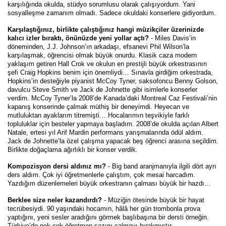
karşılığında okulda, stüdyo sorumlusu olarak çalışıyordum. Yani
sosyalleşme zamanım olmadı. Sadece okuldaki konserlere gidiyordum.
Karşılaştığınız, birlikte çalıştığınız hangi müzikçiler üzerinizde
kalıcı izler bıraktı, önünüzde yeni yollar açtı?
- Miles Davis’in
döneminden, J.J. Johnson’ın arkadaşı, efsanevi Phil Wilson’la
karşılaşmak, öğrencisi olmak büyük onurdu. Klasik caza modern
yaklaşım getiren Hall Crok ve okulun en prestijli büyük orkestrasının
şefi Craig Hopkins benim için önemliydi… Sınavla girdiğim orkestrada,
Hopkins’in desteğiyle piyanist McCoy Tyner, saksofoncu Benny Golson,
davulcu Steve Smith ve Jack de Johnette gibi isimlerle konserler
verdim. McCoy Tyner’la 2008’de Kanada’daki Montreal Caz Festivali’nin
kapanış konserinde çalmak müthiş bir deneyimdi. Heyecan ve
mutluluktan ayaklarım titremişti… Hocalarımın teşvikiyle farklı
topluluklar için besteler yapmaya başladım. 2008’de okulda açılan Albert
Natale, ertesi yıl Arif Mardin performans yarışmalarında ödül aldım.
Jack de Johnette’la özel çalışma yapacak beş öğrenci arasına seçildim.
Birlikte doğaçlama ağırlıklı bir konser verdik.
Kompozisyon dersi aldınız mı?
- Big band aranjmanıyla ilgili dört ayrı
ders aldım. Çok iyi öğretmenlerle çalıştım, çok mesai harcadım.
Yazdığım düzenlemeleri büyük orkestranın çalması büyük bir hazdı…
Berklee size neler kazandırdı?
- Müziğin ötesinde büyük bir hayat
tecrübesiydi. 90 yaşındaki hocamın, hâlâ her gün trombonla prova
yaptığını, yeni sesler aradığını görmek başlıbaşına bir dersti örneğin.
Türkiye’de pek çok öğretmen sazını çalmayı bırakmıştır.