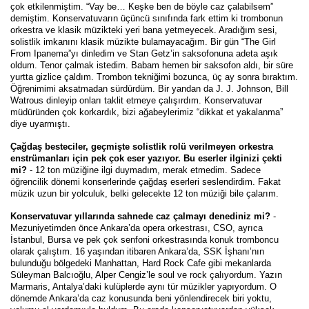
çok etkilenmiştim. “Vay be… Keşke ben de böyle caz çalabilsem”
demiştim. Konservatuvarın üçüncü sınıfında fark ettim ki trombonun
orkestra ve klasik müzikteki yeri bana yetmeyecek. Aradığım sesi,
solistlik imkanını klasik müzikte bulamayacağım. Bir gün “The Girl
From Ipanema”yı dinledim ve Stan Getz’in saksofonuna adeta aşık
oldum. Tenor çalmak istedim. Babam hemen bir saksofon aldı, bir süre
yurtta gizlice çaldım. Trombon tekniğimi bozunca, üç ay sonra bıraktım.
Öğrenimimi aksatmadan sürdürdüm. Bir yandan da J. J. Johnson, Bill
Watrous dinleyip onları taklit etmeye çalışırdım. Konservatuvar
müdüründen çok korkardık, bizi ağabeylerimiz “dikkat et yakalanma”
diye uyarmıştı.
Çağdaş besteciler, geçmişte solistlik rolü verilmeyen orkestra
enstrümanları için pek çok eser yazıyor. Bu eserler ilginizi çekti
mi?
- 12 ton müziğine ilgi duymadım, merak etmedim. Sadece
öğrencilik dönemi konserlerinde çağdaş eserleri seslendirdim. Fakat
müzik uzun bir yolculuk, belki gelecekte 12 ton müziği bile çalarım.
Konservatuvar yıllarında sahnede caz çalmayı denediniz mi?
-
Mezuniyetimden önce Ankara’da opera orkestrası, CSO, ayrıca
İstanbul, Bursa ve pek çok senfoni orkestrasında konuk tromboncu
olarak çalıştım. 16 yaşından itibaren Ankara’da, SSK İşhanı’nın
bulunduğu bölgedeki Manhattan, Hard Rock Cafe gibi mekanlarda
Süleyman Balcıoğlu, Alper Cengiz’le soul ve rock çalıyordum. Yazın
Marmaris, Antalya’daki kulüplerde aynı tür müzikler yapıyordum. O
dönemde Ankara’da caz konusunda beni yönlendirecek biri yoktu,