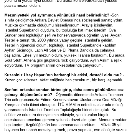
yolumu el yordamıyla buldum. Bu arada konservatuvardan yüksek
puanla mezun oldum.
Mezuniyetteki yol ayrımında yönünüzü nasıl belirlediniz?
-Son
sınıfa geldiğimde Ankara Devlet Operası’nda sözleşmeli sanatçıydım.
Müzikte çıkmazda olduğumu hissediyordum. Arayış içindeydim.
İstanbul Superband’i duydum, bu topluluğa katılmak istedim. Ova
Sünder beni topluluğun şefi ve konservatuvarda öğretim üyesi Aycan
Teztel’le tanıştırdı. 2000 yılında yatay geçişle İstanbul’a geldim.
Teztel’in öğrencisi oldum, topluluğu Istanbul Superband’e katıldım.
Ayhan Sicimoğlu Latin All Star ve El Pluma Band’da da çalmaya
başladım. Ertesi yıl mezun oldum, yüksek lisansa başladım. Bu arada
Soul Stuff, Athena gibi gruplarda rock çalıyordum, Aylin Aslım’a eşlik
ediyordum. TV programlarının orkestralarında çalıyordum.
Kuzeniniz Uzay Heparı’nın herhangi bir etkisi, desteği oldu mu?
-
Kuzen çocuklarıyız. Vefat ettiğinde ben çocuktum, hiç karşılaşmadık.
Senfoni orkestralarından birine girip, daha sonra gönlünüzce caz
çalmayı düşündünüz mü?
- Öğrencilik dönemimde Ankara Trombon
Trio adlı grubumuzla Edirne Konservatuvarı Uluslar arası Oda Müziği
Yarışması’nda ikinci olmuştuk. İTÜ MİAM’ın nefesli sazlar oda müziği
yarışmasında İstanbul Trombon Topluluğuyla birinci olmuştuk. Bu
ödüller ve orkestra deneyimimin etkisiyle, yeni kurulan birçok
orkestradan sınavlara girmem yolunda davet almıştım. Memur olmaktan
hep kaçtım, özgürlüğümün kısıtlanmasından korktum… Müzik 35 yıl
boyunca her sabah mesaiye gitmek, prova yapmak, eve dönüşte sazını