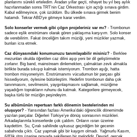
planlarımı sürekli erteledim. Aradan yıllar geçti, nihayet bu yıl beş aylık
hazırlanmadan sonra TRT’nin Caz Orkestrası için açtığı sınava girdim.
Kabul edilmeyince, çok üzüldüm. Bu ülkede sınava girmek benim
hatamdı. Tekrar ABD’ye gitmeye karar verdim.
Solo konserler vermek gibi çılgın projeleriniz var mı?
- Trombonun
sadece eşlik enstrümanı olarak gören yaklaşıma karşıyım. Solo konser
de verebilirim. Fakat önceliğim takım müziği, yeni müzikler yazmak,
bunları icra etmek.
Caz dünyasındaki konumunuzu tanımlayabilir misiniz?
- Berklee
mezunları okulda öğretilen caz dilini aşıp yeni bir dil geliştirmekte
zorlanır. Big band, mainstream dinlemekten, çalmaktan zevk almakla
birlikte burada sıkışıp kalmak istemiyorum. Trombon aşığı, hatta
trombon misyoneriyim. Enstrümanımı vücudumun bir parçası gibi
hissediyorum, öylesine bütünleştim. Hedefim trombonun daha çok
tanınmasını, sevilmesini, yaygınlaşmasını sağlamak, müziğime
yaşadığım toprakların ruhunu da katmak. Kategorilere girmeyecek,
başka türlü bir müziğin peşindeyim.
Su albümünün repertuarı farklı dönemin bestelerinden mi
oluşuyor?
- Yarısından fazlası Amerika’daki öğrencilik dönemimde
yazılan parçalar. Diğerleri Türkiye’ye dönüş sonrasının müzikleri.
Arkadaşlarımla konserlerde çok çaldım. Onların ısrarı üzerine
kaydettim. Su, Çıralı sahilinde uykusuz geçirdiğim bir gecenin
sabahında çıktı. Caz yapmak gibi bir kaygım olmadı. Yağmurlu Kasım,
6/8’lik ritm üzerine provada şekillenen bir melodidir. Devoid, gerçek