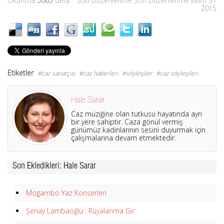
Okunma
5065
defa
Son Düzenlenme Son Düzenlenme Ekim 31
2015
Etiketler
caz sanatçısı
caz haberleri
söyleşiler
caz söyleşileri
Hale Sarar
Caz müziğine olan tutkusu hayatında ayrı
bir yere sahiptir. Caza gönül vermiş
günümüz kadınlarının sesini duyurmak için
çalışmalarına devam etmektedir.
Son Ekledikleri: Hale Sarar
Mogambo Yaz Konserleri
Şenay Lambaoğlu : Rüyalarıma Gir