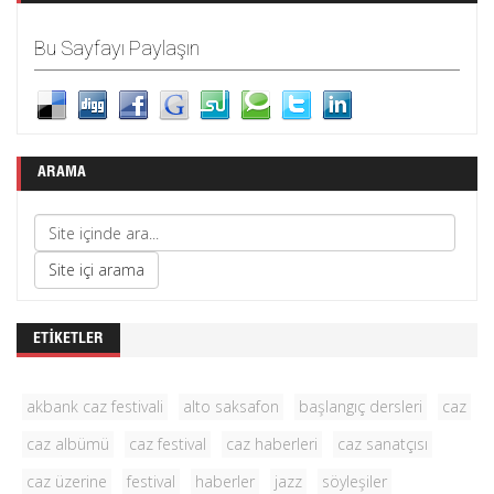
Bu Sayfayı Paylaşın
ARAMA
ETIKETLER
akbank caz festivali
alto saksafon
başlangıç dersleri
caz
caz albümü
caz festival
caz haberleri
caz sanatçısı
caz üzerine
festival
haberler
jazz
söyleşiler