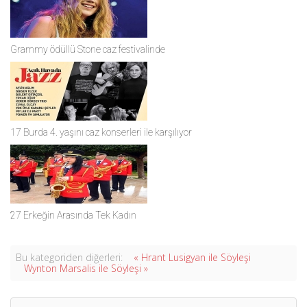
Grammy ödüllü Stone caz festivalinde
17 Burda 4. yaşını caz konserleri ile karşılıyor
27 Erkeğin Arasında Tek Kadın
Bu kategoriden diğerleri:
« Hrant Lusigyan ile Söyleşi
Wynton Marsalis ile Söyleşi »