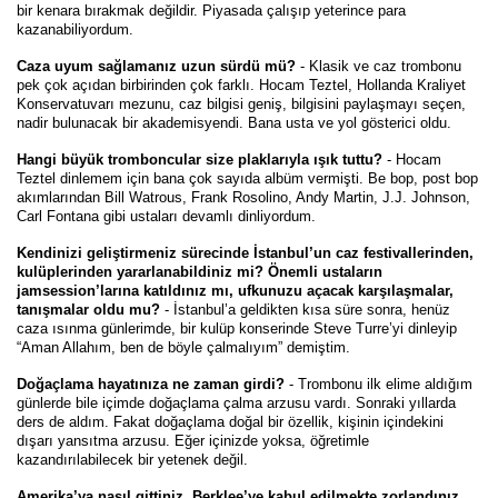
bir kenara bırakmak değildir. Piyasada çalışıp yeterince para
kazanabiliyordum.
Caza uyum sağlamanız uzun sürdü mü?
- Klasik ve caz trombonu
pek çok açıdan birbirinden çok farklı. Hocam Teztel, Hollanda Kraliyet
Konservatuvarı mezunu, caz bilgisi geniş, bilgisini paylaşmayı seçen,
nadir bulunacak bir akademisyendi. Bana usta ve yol gösterici oldu.
Hangi büyük tromboncular size plaklarıyla ışık tuttu?
- Hocam
Teztel dinlemem için bana çok sayıda albüm vermişti. Be bop, post bop
akımlarından Bill Watrous, Frank Rosolino, Andy Martin, J.J. Johnson,
Carl Fontana gibi ustaları devamlı dinliyordum.
Kendinizi geliştirmeniz sürecinde İstanbul’un caz festivallerinden,
kulüplerinden yararlanabildiniz mi? Önemli ustaların
jamsession’larına katıldınız mı, ufkunuzu açacak karşılaşmalar,
tanışmalar oldu mu?
- İstanbul’a geldikten kısa süre sonra, henüz
caza ısınma günlerimde, bir kulüp konserinde Steve Turre’yi dinleyip
“Aman Allahım, ben de böyle çalmalıyım” demiştim.
Doğaçlama hayatınıza ne zaman girdi?
- Trombonu ilk elime aldığım
günlerde bile içimde doğaçlama çalma arzusu vardı. Sonraki yıllarda
ders de aldım. Fakat doğaçlama doğal bir özellik, kişinin içindekini
dışarı yansıtma arzusu. Eğer içinizde yoksa, öğretimle
kazandırılabilecek bir yetenek değil.
Amerika’ya nasıl gittiniz, Berklee’ye kabul edilmekte zorlandınız