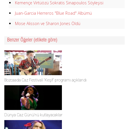
Kemençe Virtüözü Sokratis Sinapoulos Söyleşisi
Juan-Garcia Herreros "Blue Road" Albümü
Mose Alisson ve Sharon Jones Öldü
Benzer Öğeler (etikete göre)
Bozcaada Caz Festivali ‘Keşif’ programı açıklandı
Dünya Caz Günü’nü kutlayacaklar