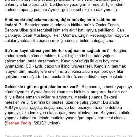
anlamıyla bir blues. Erik, Berklee’de yazdığım bir eserdi. İçlerinden
sadece kapanış parçası Ayrılık, geleneksel ezginin caz yorumu.
Albümdeki doğaçlama oranı, diğer müzikçilerin katılımı ne
kadardı?
- Besteler bana ait olmakla birlikte müzik Önder Focan,
Şenova Ülker gibi tecrübeli isimlerin aktif katılımıyla şekillendi. Can
Çankaya, Ozan Musluoğlu, Ferit Odman, Engin Recepoğulları özgürce
sololar yaptılar. Bu açıdan müziğin önemli bölümü doğaçlama.
Su’nun kayıt süreci yeni fikirler doğmasını sağladı mı?
- Bu güne
kadar birçok albümde çaldım, fakat hiçbirinde bu kadar yoğun
çalışmadım, stres yaşamadım. Kaydın sürdüğü iki gün boyunca
uyumadım. CD kaydı, cazcının ikinci üniversitesi. Kendisini tanımak
isteyen tüm müzikçilere öneririm. Su, ikinci albüm için pek çok fikir
geliştirmemi sağladı. Trombonla ikililer üzerine düşünmeye başladım.
Gelecekle ilgili ne gibi planlarınız var?
- Big band için beste yapmayı
sürdürüyorum. Ayrıca Anadolu’nun ses birikimini araştırıp, bunları caz
diliyle ifade etmenin yollarını arıyorum. Mesela şu anda Bektaşi
nefesleri ve 3. Selim’in bir bestesi üzerine çalışıyorum. Bu arada
ABD’ye gidip, çağdaş doğaçlama ve kompozisyon üzerine doktora
yapmayı, akademisyen olarak çalışmayı planlıyorum. Bir yandan albüm
yapmak istiyorum. İçinde mutlaka yaşadığım toprakların sesi olacak.
(
Serhan Yedig
/2015/Hürriyet)