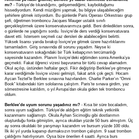
mı?
- Türkiye’de tıkandığımı, gelişemediğimi, kaybolduğumu
hissediyordum. Kendi müziğimi yapmak, bu bilgiye ulaşabileceğim
şehirlere gitmek istiyordum. Bu günlerde Paris Operası Orkestrası grup
şefi, öğretmen tromboncu Jacques Mauger ustalık sınıfı
gerçekleştirmek üzere konservatuvarımıza geldi. Beni dinledikten sonra,
o günlerde ne yaptığımı sordu. İsviçre’de ders verdiği konservatuvara
davet etti. İstersem seçmeli caz dersleri de alabileceğimi belirtti.
Yüksek lisansı yarıda bırakıp İsviçre’ye gitmek üzere hazırlıklarımı
tamamladım. Giriş sınavında dil sorunu yaşadım. Neyse ki
konservatuvarın sokağındaki bir Türk kebapçının tercümanlığı
sayesinde kazandım. Planım İsviçre’deki eğitimden sonra Amerika’ya
geçmekti. Fakat öğrenci vizesi başvurama bir türlü cevap alamadım.
Okul açılıp, üstünden haftalar geçti. Fikir değiştirip Berklee’ye gitmeye
karar verdiğimde İsviçre vizesi gelmişti, fakat artık çok geçti. Hocam
Aycan Teztel’le Berklee sınavına hazırlandım. Charlie Parker’ın “Omni
Book” kitabındaki tüm sololarına çalıştım. Paris’te sınava girdim, yaz
sömestresine katıldım, o yıl Avrupa’dan okula giden tek tromboncu
oldum.
Berklee’de uyum sorunu yaşadınız mı?
- Kısa bir süre bocaladım,
sonra uyum sağladım. Türkiye’de aldığım eğitim teknik yetkinlik
kazanmamı sağlamıştı. Okula Ayhan Sicimoğlu gibi dostlarımın
oluşturduğu fonla gitmiştim, ayrıca okuldan yüzde 50 burs almıştım. Üç
ay sonra okuldaki bir yarışmayı kazandım ve bursum yüzde 100 oldu.
İlk iki yıl yurda kapanıp durmaksızın trombon çalıştım. 9 saat trombon
çaldığımı hatırlıyorum. Oysa bize önerilen 4 saatti. Ayrıca burs