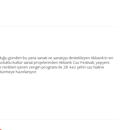
uğu günden bu yana sanatı ve sanatçıyı destekleyen Akbank’ın en
oluklu kültür sanat projelerinden Akbank Caz Festivali, yepyeni
ve renkleri içeren zengin programı ile 28. kez şehri caz haline
türmeye hazırlanıyor.