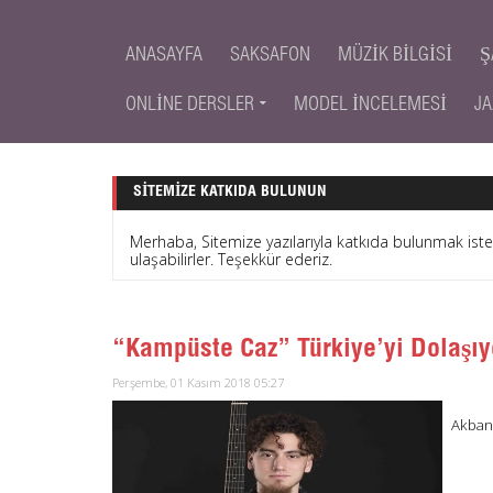
ANASAYFA
SAKSAFON
MÜZIK BILGISI
Ş
ONLINE DERSLER
MODEL İNCELEMESI
JA
SITEMIZE KATKIDA BULUNUN
Merhaba, Sitemize yazılarıyla katkıda bulunmak is
ulaşabilirler. Teşekkür ederiz.
“Kampüste Caz” Türkiye’yi Dolaşıy
Perşembe, 01 Kasım 2018 05:27
Akbank