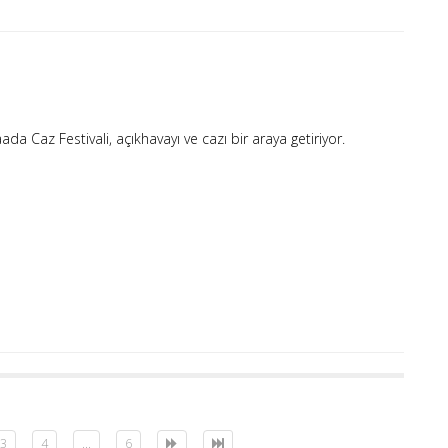
da Caz Festivali, açıkhavayı ve cazı bir araya getiriyor.
3
4
...
6