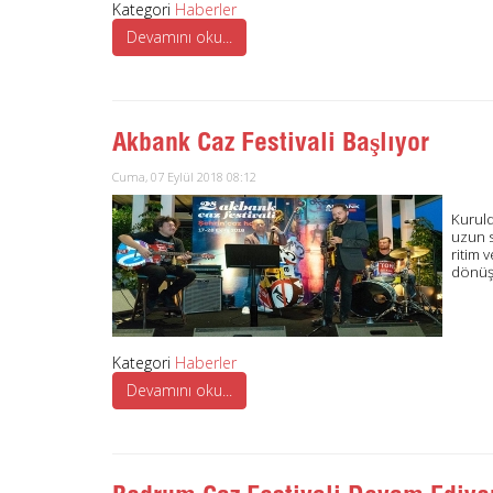
Kategori
Haberler
Devamını oku...
Akbank Caz Festivali Başlıyor
Cuma, 07 Eylül 2018 08:12
Kuruld
uzun s
ritim 
dönüş
Kategori
Haberler
Devamını oku...