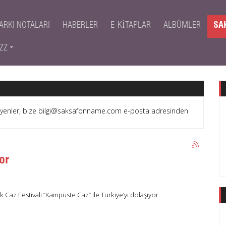
ARKI NOTALARI
HABERLER
E-KITAPLAR
ALBÜMLER
SA
ZZ
teyenler, bize bilgi@saksafonname.com e-posta adresinden
or
 Caz Festivali “Kampüste Caz” ile Türkiye’yi dolaşıyor.