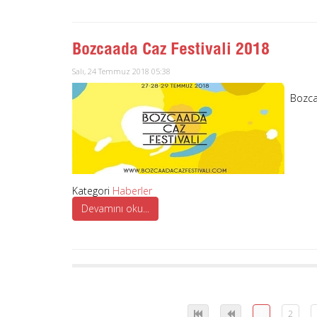
Bozcaada Caz Festivali 2018
Salı, 24 Temmuz 2018 05:38
Bozcaa
Kategori
Haberler
Devamını oku...
1
2