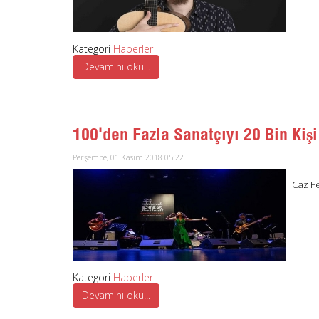
Kategori
Haberler
Devamını oku...
100'den Fazla Sanatçıyı 20 Bin Kişi
Perşembe, 01 Kasım 2018 05:22
Caz Fe
Kategori
Haberler
Devamını oku...