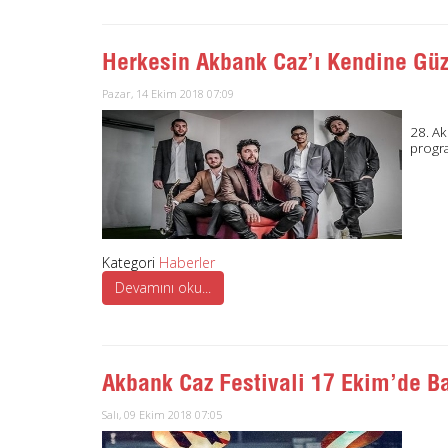
Herkesin Akbank Caz’ı Kendine Güz
Pazar, 14 Ekim 2018 07:09
28. Ak
progr
Kategori
Haberler
Devamını oku...
Akbank Caz Festivali 17 Ekim’de Ba
Salı, 09 Ekim 2018 07:05