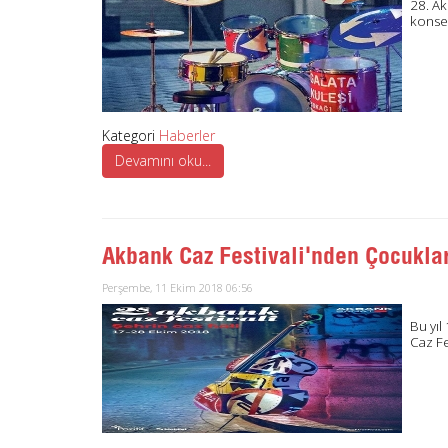
28. Ak
konser
Kategori
Haberler
Devamını oku...
Akbank Caz Festivali'nden Çocuklar
Perşembe, 11 Ekim 2018 06:56
Bu yıl
Caz Fe