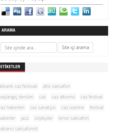
ARAMA
ETIKETLER
akbank caz festivali
alto saksafon
başlangıç dersleri
caz
caz albümü
caz festival
caz haberleri
caz sanatçısı
caz üzerine
festival
haberler
jazz
söyleşiler
tenor saksafon
yabancı saksafonist