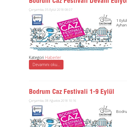
Bodrum Caz Festivali Devam Ediyo
Çarşamba, 05 Eylül 2018 08:07
1 Eylü
Ayhan 
Kategori
Haberler
Devamını oku...
Bodrum Caz Festivali 1-9 Eylül
Çarşamba, 08 Ağustos 2018 10:16
Bodrum