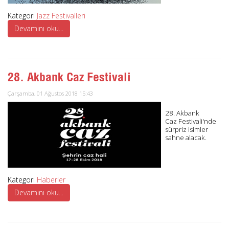
Kategori
Jazz Festivalleri
Devamını oku...
28. Akbank Caz Festivali
Çarşamba, 01 Ağustos 2018 15:43
28. Akbank
Caz Festivali'nde
sürpriz isimler
sahne alacak.
Kategori
Haberler
Devamını oku...