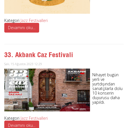
Kategori
Jazz Festivalleri
Devamını oku...
33. Akbank Caz Festivali
Salı, 15 Ağustos 2023 12:29
Nihayet bugün
yerli ve
yurtdışından
sanatçılarla dolu
10 konserin
duyurusu daha
yapıldı.
Kategori
Jazz Festivalleri
Devamını oku...