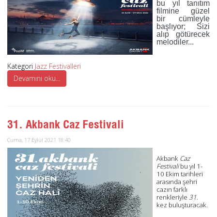
bu yıl tanıtım
filmine güzel
bir cümleyle
başlıyor; Sizi
alıp götürecek
melodiler...
Kategori
Jazz Festivalleri
Devamını oku...
31. Akbank Caz Festivali
Cuma, 17 Eylül 2021 18:40
Akbank
Caz
Festivali
bu yıl 1-
10 Ekim tarihleri
arasında şehri
cazın farklı
renkleriyle
31
.
kez buluşturacak.