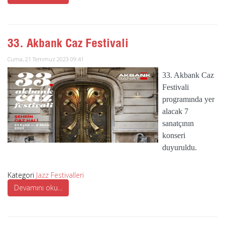
33. Akbank Caz Festivali
Cuma, 21 Temmuz 2023 09:41
33. Akbank Caz
Festivali
programında yer
alacak 7
sanatçının
konseri
duyuruldu.
Kategori
Jazz Festivalleri
Devamını oku...