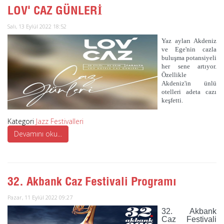
LOV' CAZ GÜNLERİ
Salı, 13 Eylül 2022 18:52
Yaz ayları Akdeniz
ve Ege'nin cazla
buluşma potansiyeli
her sene artıyor.
Özellikle
Akdeniz'in ünlü
otelleri adeta cazı
keşfetti.
Kategori
Jazz Festivalleri
Devamını oku...
32. Akbank Caz Festivali Programı
Pazar, 11 Eylül 2022 09:27
32. Akbank
Caz Festivali