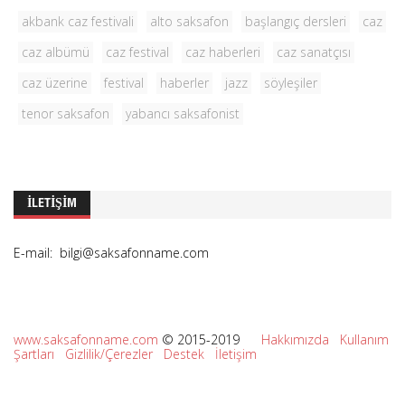
akbank caz festivali
alto saksafon
başlangıç dersleri
caz
caz albümü
caz festival
caz haberleri
caz sanatçısı
caz üzerine
festival
haberler
jazz
söyleşiler
tenor saksafon
yabancı saksafonist
İLETIŞIM
E-mail: bilgi@saksafonname.com
www.saksafonname.com
© 2015-
2019
Hakkımızda
Kullanım
Şartları
Gizlilik/Çerezler
Destek
İletişim