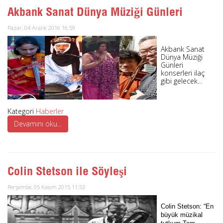
Akbank Sanat Dünya Müziği Günleri
Pazar, 04 Aralık 2016 16:59
Akbank Sanat
Dünya Müziği
Günleri
konserleri ilaç
gibi gelecek...
Kategori
Haberler
Devamını oku...
Colin Stetson ile Söyleşi
Perşembe, 05 Kasım 2015 11:53
Colin Stetson: “En
büyük müzikal