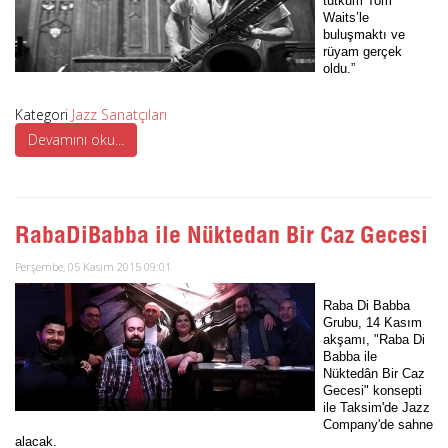
tutkum Tom
Waits’le
buluşmaktı ve
rüyam gerçek
oldu.”
Kategori
Jazz Sanatçıları
Devamını oku...
RabaDiBabba ile Nüktedan Bir Caz Gecesi
Perşembe, 05 Kasım 2015 09:01
Raba Di Babba
Grubu, 14 Kasım
akşamı, "Raba Di
Babba ile
Nüktedân Bir Caz
Gecesi" konsepti
ile Taksim'de Jazz
Company'de sahne
alacak.