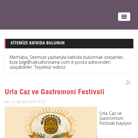
SITEMIZE KATKIDA BULUNUN
Merhaba, Sitemize yazılarıyla katkıda bulunmak isteyenler,
bize bilgi@saksafonname.com e-posta adresinden
ulaşabilirler. Teşekkür ederiz.
Urla Caz ve Gastromoni Festivali
Salı, 15 Ağustos 2023 12:33
Urla Caz ve
Gastromoni
Festivali başlıyor.