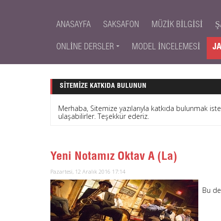
ANASAYFA
SAKSAFON
MÜZIK BILGISI
Ş
ONLINE DERSLER
MODEL İNCELEMESI
J
SITEMIZE KATKIDA BULUNUN
Merhaba, Sitemize yazılarıyla katkıda bulunmak is
ulaşabilirler. Teşekkür ederiz.
Yeni Notamız Oktav A (La)
Pazartesi, 12 Aralık 2016 17:14
Bu de