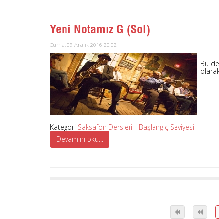
Yeni Notamız G (Sol)
Cuma, 09 Aralık 2016 20:02
Bu der
olarak
Kategori
Saksafon Dersleri - Başlangıç Seviyesi
Devamını oku...