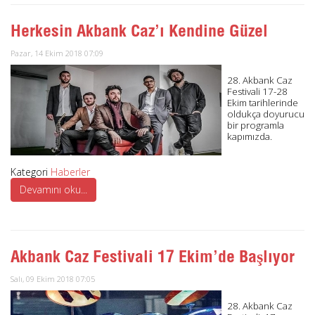
Herkesin Akbank Caz’ı Kendine Güzel
Pazar, 14 Ekim 2018 07:09
28. Akbank Caz
Festivali 17-28
Ekim tarihlerinde
oldukça doyurucu
bir programla
kapımızda.
Kategori
Haberler
Devamını oku...
Akbank Caz Festivali 17 Ekim’de Başlıyor
Salı, 09 Ekim 2018 07:05
28. Akbank Caz