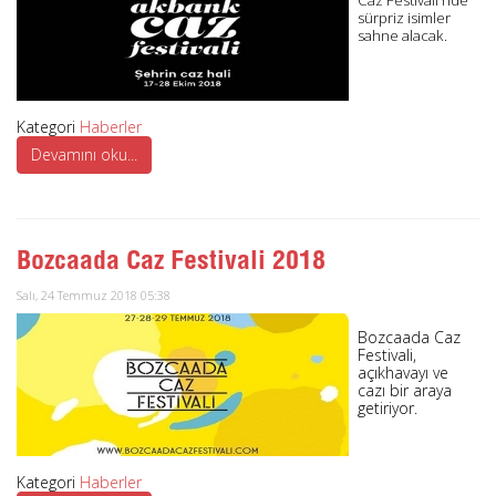
sürpriz isimler
sahne alacak.
Kategori
Haberler
Devamını oku...
Bozcaada Caz Festivali 2018
Salı, 24 Temmuz 2018 05:38
Bozcaada Caz
Festivali,
açıkhavayı ve
cazı bir araya
getiriyor.
Kategori
Haberler