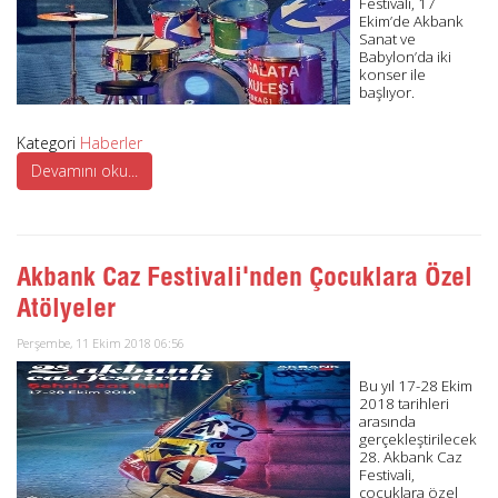
Festivali, 17
Ekim’de Akbank
Sanat ve
Babylon’da iki
konser ile
başlıyor.
Kategori
Haberler
Devamını oku...
Akbank Caz Festivali'nden Çocuklara Özel
Atölyeler
Perşembe, 11 Ekim 2018 06:56
Bu yıl 17-28 Ekim
2018 tarihleri
arasında
gerçekleştirilecek
28. Akbank Caz
Festivali,
çocuklara özel