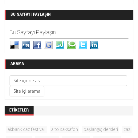
BU SAYFAYI PAYLAŞIN
Bu Sayfayı Paylaşın
ARAMA
ETIKETLER
akbank caz festivali
alto saksafon
başlangıç dersleri
caz