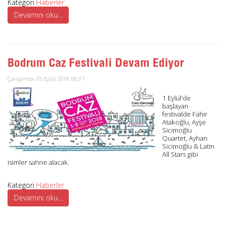
Kategori
Haberler
Devamını oku...
Bodrum Caz Festivali Devam Ediyor
Çarşamba, 05 Eylül 2018 08:07
1 Eylül'de
başlayan
festivalde Fahir
Atakoğlu, Ayşe
Sicimoğlu
Quartet, Ayhan
Sicimoğlu & Latin
All Stars gibi
isimler sahne alacak.
Kategori
Haberler
Devamını oku...