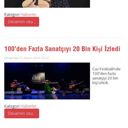
Kategori
Haberler
Devamını oku...
100'den Fazla Sanatçıyı 20 Bin Kişi İzledi
Perşembe, 01 Kasım 2018 05:22
Caz Festivali’nde
100'den fazla
sanatçıyı 20 bin
kişi izledi.
Kategori
Haberler
Devamını oku...