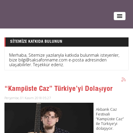
SITEMIZE KATKIDA BULUNUN
Merhaba, Sitemize yazılarıyla katkıda bulunmak isteyenler,
bize bilgi@saksafonname.com e-posta adresinden
ulaşabilirler. Teşekkür ederiz.
“Kampüste Caz” Türkiye’yi Dolaşıyor
Perşembe, 01 Kasım 2018 05:27
Akbank Caz
Festivali
“Kampüste Caz”
ile Türkiye’yi
dolaşıyor.