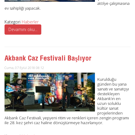
atölye çalışmasına
ev sahipliği yapacak.
Kategori
Haberler
Devamını oku...
Akbank Caz Festivali Başlıyor
Cuma, 07 Eylül 2018 08:12
Kurulduğu
günden bu yana
sanatı ve sanatçıyı
destekleyen
Akbank’ın en
uzun soluklu
kültür sanat
projelerinden
Akbank Caz Festivali, yepyeni ritim ve renkleri içeren zengin programı
ile 28. kez şehri caz haline dönüştürmeye hazırlanıyor.