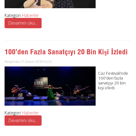
Kategori
Haberler
Devamını oku...
100'den Fazla Sanatçıyı 20 Bin Kişi İzledi
Perşembe, 01 Kasım 2018 05:22
Caz Festivali’nde
100'den fazla
sanatçıyı 20 bin
kişi izledi.
Kategori
Haberler
Devamını oku...