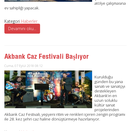
atölye çalışmasına
ev sahipliği yapacak.
Kategori
Haberler
Devamını oku...
Akbank Caz Festivali Başlıyor
Cuma, 07 Eylül 2018 08:12
Kurulduğu
günden bu yana
sanatı ve sanatçıyı
destekleyen
Akbank’ın en
uzun soluklu
kültür sanat
projelerinden
Akbank Caz Festivali, yepyeni ritim ve renkleri içeren zengin programı
ile 28. kez şehri caz haline dönüştürmeye hazırlanıyor.