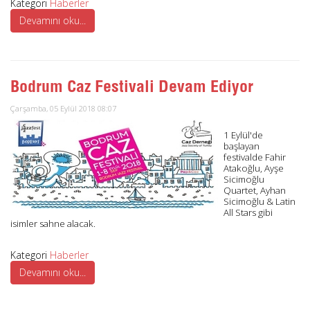
Kategori
Haberler
Devamını oku...
Bodrum Caz Festivali Devam Ediyor
Çarşamba, 05 Eylül 2018 08:07
1 Eylül'de
başlayan
festivalde Fahir
Atakoğlu, Ayşe
Sicimoğlu
Quartet, Ayhan
Sicimoğlu & Latin
All Stars gibi
isimler sahne alacak.
Kategori
Haberler
Devamını oku...