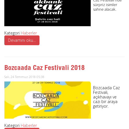
sürpriz isimler
sahne alacak.
Kategori
Haberler
Devamını oku...
Bozcaada Caz Festivali 2018
Salı, 24 Temmuz 2018 05:38
Bozcaada Caz
Festivali,
açıkhavayı ve
cazı bir araya
getiriyor.
Kategori
Haberler