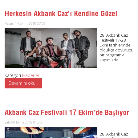
Herkesin Akbank Caz’ı Kendine Güzel
Pazar, 14 Ekim 2018 07:09
28. Akbank Caz
Festivali 17-28
Ekim tarihlerinde
oldukça doyurucu
bir programla
kapımızda.
Kategori
Haberler
Devamını oku...
Akbank Caz Festivali 17 Ekim’de Başlıyor
Salı, 09 Ekim 2018 07:05
28. Akbank Caz