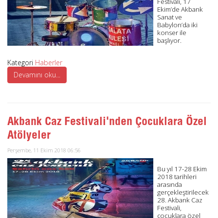
Festivali, 17
Ekim’de Akbank
Sanat ve
Babylon’da iki
konser ile
başlıyor.
Kategori
Haberler
Devamını oku...
Akbank Caz Festivali'nden Çocuklara Özel
Atölyeler
Perşembe, 11 Ekim 2018 06:56
Bu yıl 17-28 Ekim
2018 tarihleri
arasında
gerçekleştirilecek
28. Akbank Caz
Festivali,
çocuklara özel