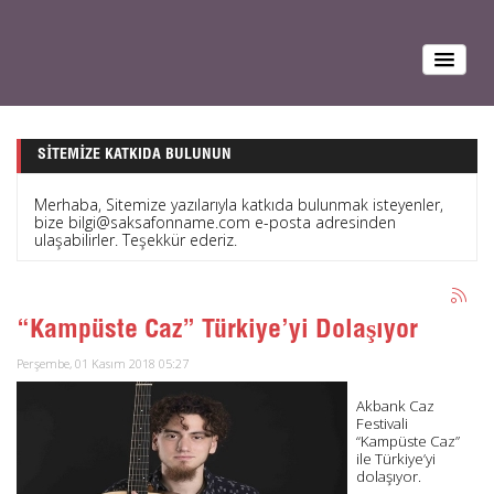
SITEMIZE KATKIDA BULUNUN
Merhaba, Sitemize yazılarıyla katkıda bulunmak isteyenler,
bize bilgi@saksafonname.com e-posta adresinden
ulaşabilirler. Teşekkür ederiz.
“Kampüste Caz” Türkiye’yi Dolaşıyor
Perşembe, 01 Kasım 2018 05:27
Akbank Caz
Festivali
“Kampüste Caz”
ile Türkiye’yi
dolaşıyor.