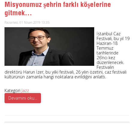
Misyonumuz şehrin farklı köşelerine
gitmek...
Pazartesi, 01 Nisan 2019 13:35
İstanbul Caz
Festivali, bu yıl 19
Haziran-18
Temmuz
tarihlerinde
26’ncı kez
düzenlenecek.
Festivalin
direktörü Harun İzer, bu yılki festivali, 26 yılın özetini, caz festivali
kültürünün zamanla hangi noktalara evrildiğini anlattı.
Kategori
Jazz
Devamını oku...