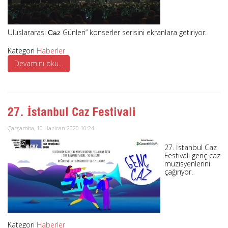
Uluslararası
Günleri” konserler serisini ekranlara getiriyor.
Caz
Kategori
Haberler
Devamını oku...
27. İstanbul Caz Festivali
Çarşamba, 10 Haziran 2020 10:24
27. İstanbul Caz
Festivali genç caz
müzisyenlerini
çağırıyor.
Kategori
Haberler