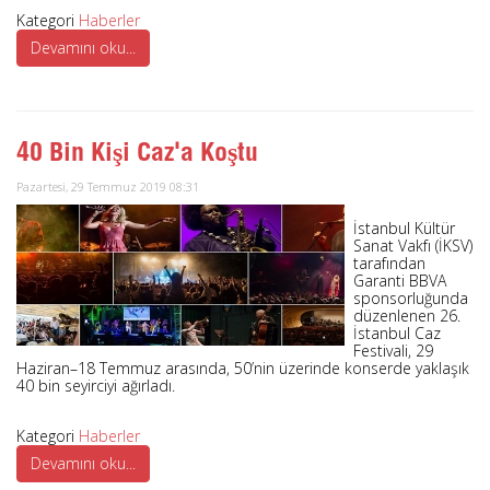
Kategori
Haberler
Devamını oku...
40 Bin Kişi Caz'a Koştu
Pazartesi, 29 Temmuz 2019 08:31
İstanbul Kültür
Sanat Vakfı (İKSV)
tarafından
Garanti BBVA
sponsorluğunda
düzenlenen 26.
İstanbul Caz
Festivali, 29
Haziran–18 Temmuz arasında, 50’nin üzerinde konserde yaklaşık
40 bin seyirciyi ağırladı.
Kategori
Haberler
Devamını oku...