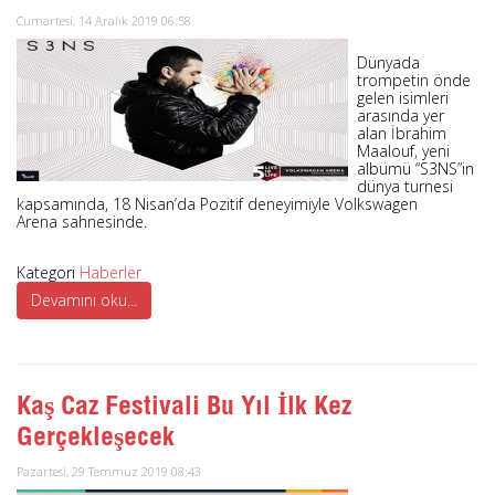
Cumartesi, 14 Aralık 2019 06:58
Dünyada
trompetin önde
gelen isimleri
arasında yer
alan İbrahim
Maalouf, yeni
albümü “S3NS”in
dünya turnesi
kapsamında, 18 Nisan’da Pozitif deneyimiyle Volkswagen
Arena sahnesinde.
Kategori
Haberler
Devamını oku...
Kaş Caz Festivali Bu Yıl İlk Kez
Gerçekleşecek
Pazartesi, 29 Temmuz 2019 08:43