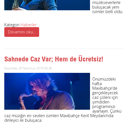
müzikseverlerle
buluşacak yeni
isimler belli oldu.
Kategori
Haberler
Devamını oku...
Sahnede Caz Var; Hem de Ücretsiz!
Pazartesi, 29 Temmuz 2019 08:38
Önümüzdeki
hafta
Mavibahçe’de
gerçekleşecek
caz şöleni için
şimdiden
programınızı
ayarlayın. Çünkü
caz müziğin en sevilen isimleri Mavibahçe Kent Meydanı’nda
dinleyici ile buluşaca.