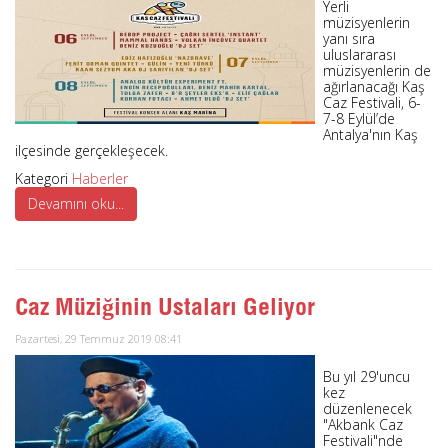
Yerli
müzisyenlerin
yanı sıra
uluslararası
müzisyenlerin de
ağırlanacağı Kaş
Caz Festivali, 6-
7-8 Eylül’de
Antalya'nın Kaş
ilçesinde gerçekleşecek.
Kategori
Haberler
Devamını oku...
Caz Müziğinin Ustaları Geliyor
Pazartesi, 29 Temmuz 2019 08:41
Bu yıl 29'uncu
kez
düzenlenecek
"Akbank Caz
Festivali"nde