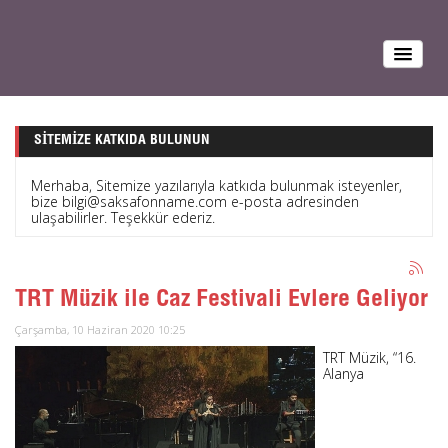
SITEMIZE KATKIDA BULUNUN
Merhaba, Sitemize yazılarıyla katkıda bulunmak isteyenler,
bize bilgi@saksafonname.com e-posta adresinden
ulaşabilirler. Teşekkür ederiz.
TRT Müzik ile Caz Festivali Evlere Geliyor
Çarşamba, 10 Haziran 2020 10:25
TRT Müzik, “16.
Alanya