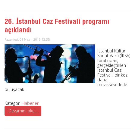
26. İstanbul Caz Festivali programı
açıklandı
Pazartesi, 01 Nisan 2019 13:35
İstanbul Kültür
Sanat Vakfı (İKSV)
tarafından,
gerçekleştirilen
İstanbul Caz
Festivali, bir kez
daha
müzikseverlerle
buluşacak.
Kategori
Haberler
Devamını oku...