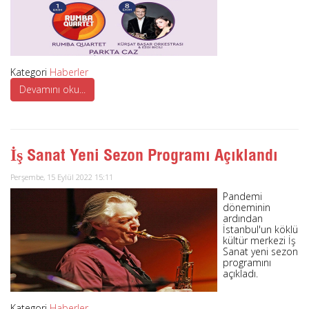
Kategori
Haberler
Devamını oku...
İş Sanat Yeni Sezon Programı Açıklandı
Perşembe, 15 Eylül 2022 15:11
Pandemi
döneminin
ardından
İstanbul'un köklü
kültür merkezi İş
Sanat yeni sezon
programını
açıkladı.
Kategori
Haberler