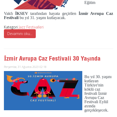
Eğitim
Vakfı
İKSEV
tarafından hayata geçirilen
İzmir Avrupa Caz
Festivali
bu yıl 31. yaşını kutlayacak.
Kategori
Jazz Festivalleri
Devamını oku...
İzmir Avrupa Caz Festivali 30 Yaşında
Perşembe, 31 Ağustos 2023 02:18
Bu yıl 30. yaşını
kutlayan
Türkiye'nin
köklü caz
festivali İzmir
Avrupa Caz
Festivali Eylül
ayında
gerçekleşecek.