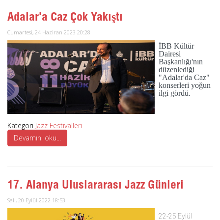
Adalar'a Caz Çok Yakıştı
Cumartesi, 24 Haziran 2023 20:28
İBB Kültür
Dairesi
Başkanlığı'nın
düzenlediği
"Adalar'da Caz"
konserleri yoğun
ilgi gördü.
Kategori
Jazz Festivalleri
Devamını oku...
17. Alanya Uluslararası Jazz Günleri
Salı, 20 Eylül 2022 18:53
22-25 Eylül