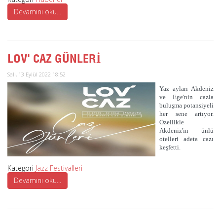
Devamını oku...
LOV' CAZ GÜNLERİ
Salı, 13 Eylül 2022 18:52
Yaz ayları Akdeniz
ve Ege'nin cazla
buluşma potansiyeli
her sene artıyor.
Özellikle
Akdeniz'in ünlü
otelleri adeta cazı
keşfetti.
Kategori
Jazz Festivalleri
Devamını oku...