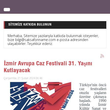
SITEMIZE KATKIDA BULUNUN
Merhaba, Sitemize yazılarıyla katkıda bulunmak isteyenler,
bize bilgi@saksafonname.com e-posta adresinden
ulaşabilirler. Teşekkür ederiz.
İzmir Avrupa Caz Festivali 31. Yaşını
Kutlayacak
Çarşamba, 21 Şubat 2024 06:46
Türkiye'nin öncü
caz festivalleri
otuzlu yaşların
üzerine çıkmaya
başladı. 1990
yılında İzmir
Kültür Sanat ve