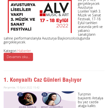
gerçekleşecek
Avusturya
Liseliler Vakfı 3.
Müzik ve Sanat
Festivali, 17-18
Eylül tarihleri
arasında yerli ve
yabancı
sanatçıların
sahne performanslarıyla Avusturya Başkonsolosluğunda
gerçekleşecek.
Kategori
Haberler
Devamını oku...
1. Konyaaltı Caz Günleri Başlıyor
Perşembe, 15 Eylül 2022 15:42
Turizmin
başkenti Antalya
bu yaz cazda
atağa kalktı.