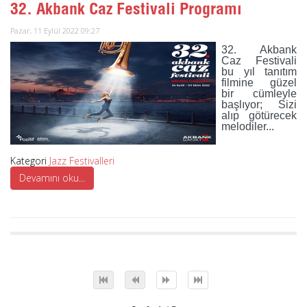
32. Akbank Caz Festivali Programı
Pazar, 11 Eylül 2022 09:27
32. Akbank
Caz Festivali
bu yıl tanıtım
filmine güzel
bir cümleyle
başlıyor; Sizi
alıp götürecek
melodiler...
Kategori
Jazz Festivalleri
Devamını oku...