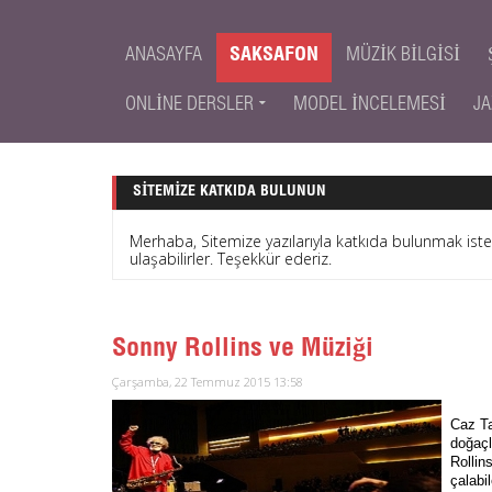
ANASAYFA
SAKSAFON
MÜZIK BILGISI
ONLINE DERSLER
MODEL İNCELEMESI
JA
SITEMIZE KATKIDA BULUNUN
Merhaba, Sitemize yazılarıyla katkıda bulunmak is
ulaşabilirler. Teşekkür ederiz.
Sonny Rollins ve Müziği
Çarşamba, 22 Temmuz 2015 13:58
Caz Ta
doğaçl
Rollin
çalabi