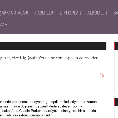
ŞARKI NOTALARI
HABERLER
E-KITAPLAR
ALBÜMLER
S
ZZ
teyenler, bize bilgi@saksafonname.com e-posta adresinden
rihinde çok önemli rol oynamış, esprili melodileriyle, her zaman
amasını ince düşünülmüş zarifliklerle süsleyen Sonny
s, saksafonu Charlie Parker’ın virtüyözitesine yakın bir ustalıkla
len nadir saksafonculardan birisidir.