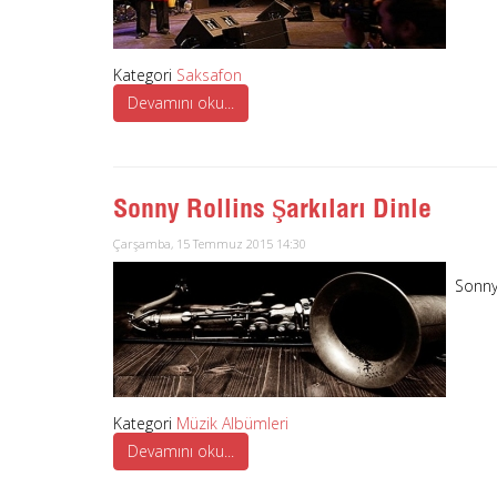
Kategori
Saksafon
Devamını oku...
Sonny Rollins Şarkıları Dinle
Çarşamba, 15 Temmuz 2015 14:30
Sonny 
Kategori
Müzik Albümleri
Devamını oku...