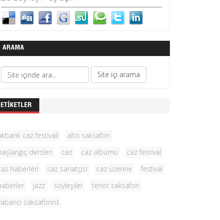
ARAMA
ETIKETLER
akbank caz festivali
alto saksafon
başlangıç dersleri
caz
caz albümü
caz festival
caz haberleri
caz sanatçısı
caz üzerine
festival
haberler
jazz
söyleşiler
tenor saksafon
yabancı saksafonist