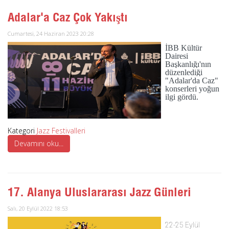
Adalar'a Caz Çok Yakıştı
Cumartesi, 24 Haziran 2023 20:28
İBB Kültür
Dairesi
Başkanlığı'nın
düzenlediği
"Adalar'da Caz"
konserleri yoğun
ilgi gördü.
Kategori
Jazz Festivalleri
Devamını oku...
17. Alanya Uluslararası Jazz Günleri
Salı, 20 Eylül 2022 18:53
22-25 Eylül