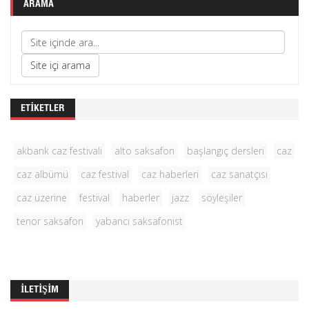
ARAMA
ETIKETLER
akbank caz festivali
alto saksafon
başlangıç dersleri
caz
caz albümü
caz festival
caz haberleri
caz sanatçısı
caz üzerine
festival
haberler
jazz
söyleşiler
tenor saksafon
yabancı saksafonist
İLETIŞIM