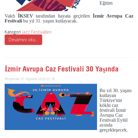
Eğitim
Vakfı
İKSEV
tarafından hayata geçirilen
İzmir Avrupa Caz
Festivali
bu yıl 31. yaşını kutlayacak.
Kategori
Jazz Festivalleri
Devamını oku...
İzmir Avrupa Caz Festivali 30 Yaşında
Perşembe, 31 Ağustos 2023 02:18
Bu yıl 30. yaşını
kutlayan
Türkiye'nin
köklü caz
festivali İzmir
Avrupa Caz
Festivali Eylül
ayında
gerçekleşecek.