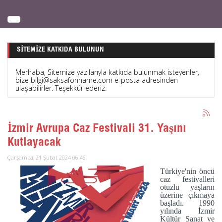
SITEMIZE KATKIDA BULUNUN
Merhaba, Sitemize yazılarıyla katkıda bulunmak isteyenler,
bize bilgi@saksafonname.com e-posta adresinden
ulaşabilirler. Teşekkür ederiz.
İzmir Avrupa Caz Festivali 31. Yaşını
Kutlayacak
Çarşamba, 21 Şubat 2024 06:46
Türkiye'nin öncü
caz festivalleri
otuzlu yaşların
üzerine çıkmaya
başladı. 1990
yılında İzmir
Kültür Sanat ve