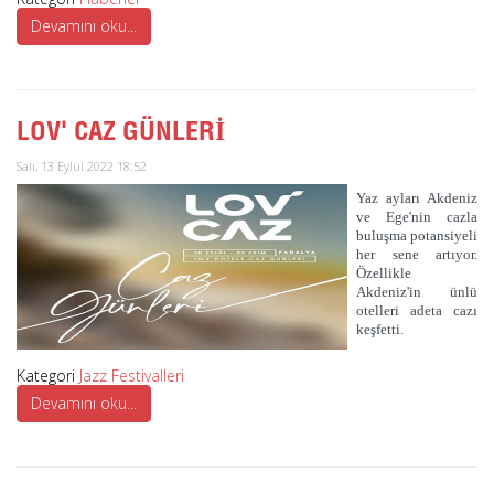
Devamını oku...
LOV' CAZ GÜNLERİ
Salı, 13 Eylül 2022 18:52
Yaz ayları Akdeniz
ve Ege'nin cazla
buluşma potansiyeli
her sene artıyor.
Özellikle
Akdeniz'in ünlü
otelleri adeta cazı
keşfetti.
Kategori
Jazz Festivalleri
Devamını oku...