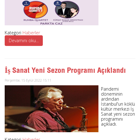
Kategori
Haberler
Devamını oku...
İş Sanat Yeni Sezon Programı Açıklandı
Perşembe, 15 Eylül 2022 15:11
Pandemi
döneminin
ardından
İstanbul'un köklü
kültür merkezi İş
Sanat yeni sezon
programını
açıkladı.
Kategori
Haberler