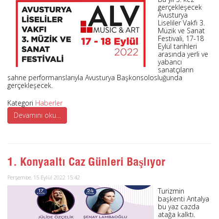
gerçekleşecek
Avusturya
Liseliler Vakfı 3.
Müzik ve Sanat
Festivali, 17-18
Eylül tarihleri
arasında yerli ve
yabancı
sanatçıların
sahne performanslarıyla Avusturya Başkonsolosluğunda
gerçekleşecek.
Kategori
Haberler
Devamını oku...
1. Konyaaltı Caz Günleri Başlıyor
Perşembe, 15 Eylül 2022 15:42
Turizmin
başkenti Antalya
bu yaz cazda
atağa kalktı.