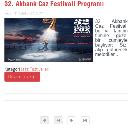
32. Akbank Caz Festivali Programı
Pazar, 11 Eylül 2022 09:27
32. Akbank
Caz Festivali
bu yıl tanıtım
filmine güzel
bir cümleyle
başlıyor; Sizi
alıp götürecek
melodiler...
Kategori
Jazz Festivalleri
Devamını oku...